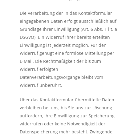
Die Verarbeitung der in das Kontaktformular
eingegebenen Daten erfolgt ausschließlich auf
Grundlage Ihrer Einwilligung (Art. 6 Abs. 1 lit. a
DSGVO). Ein Widerruf Ihrer bereits erteilten
Einwilligung ist jederzeit möglich. Für den
START
Widerruf genügt eine formlose Mitteilung per
TENNIS
E-Mail. Die Rechtmäßigkeit der bis zum
Widerruf erfolgten
BADMINTON
Tennispreisliste
Datenverarbeitungsvorgänge bleibt vom
Widerruf unberührt.
Platzbuchung Tennis
GASTRONOMIE
Badmintonpreisliste
Schuhwerk Tennis
Platzbuchung Badmin
Über das Kontaktformular übermittelte Daten
SERVICE
verbleiben bei uns, bis Sie uns zur Löschung
Anleitung zur Platzbu
Anleitung zur Platzbu
Download
auffordern, Ihre Einwilligung zur Speicherung
Badminton Workshop
widerrufen oder keine Notwendigkeit der
Tennisabo (Preislis
Gutscheine
Datenspeicherung mehr besteht. Zwingende
Buchung)