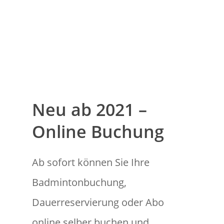
Schuhwerk Tennis
Platzbuchung Badmin
SERVICE
Anleitung zur Platzbu
Anleitung zur Platzbu
Download
Badminton Workshop
Tennisabo (Preislis
Gutscheine
Buchung)
Hygiene und
Infektionsschutz
Neu ab 2021 –
Online Buchung
Ab sofort können Sie Ihre
Badmintonbuchung,
Dauerreservierung oder Abo
online selber buchen und