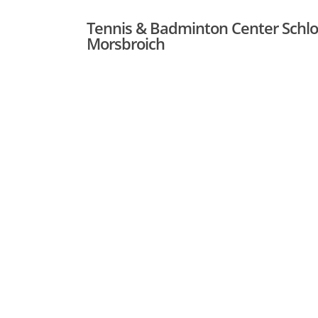
Tennis & Badminton Center Schl
Morsbroich
Hit enter to search or ESC to close