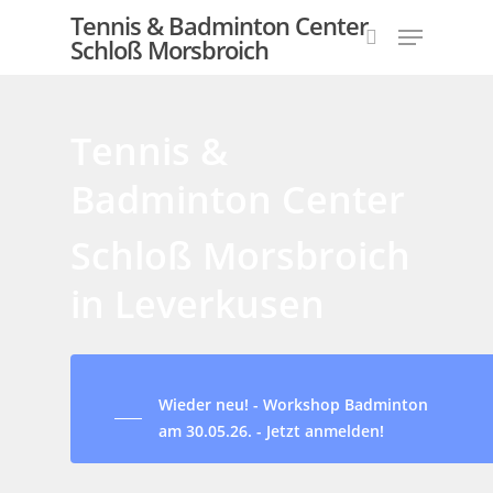
Tennis & Badminton Center
Schloß Morsbroich
Tennis &
Hit enter to search or ESC to close
Badminton Center
Schloß Morsbroich
in Leverkusen
Wieder neu! - Workshop Badminton
am 30.05.26. - Jetzt anmelden!