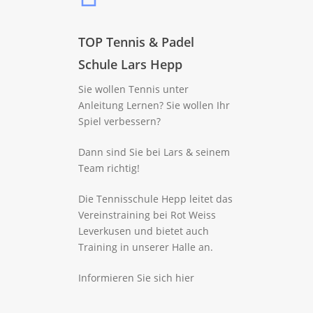
TOP Tennis & Padel
Schule Lars Hepp
Sie wollen Tennis unter
Anleitung Lernen? Sie wollen Ihr
Spiel verbessern?
START
Dann sind Sie bei Lars & seinem
TENNIS
Team richtig!
BADMINTON
Tennispreisliste
Die Tennisschule Hepp leitet das
Platzbuchung Tennis
GASTRONOMIE
Badmintonpreisliste
Vereinstraining bei Rot Weiss
Leverkusen und bietet auch
Schuhwerk Tennis
Platzbuchung Badmin
SERVICE
Training in unserer Halle an.
Anleitung zur Platzbu
Anleitung zur Platzbu
Download
Informieren Sie sich
hier
Badminton Workshop
Tennisabo (Preislis
Gutscheine